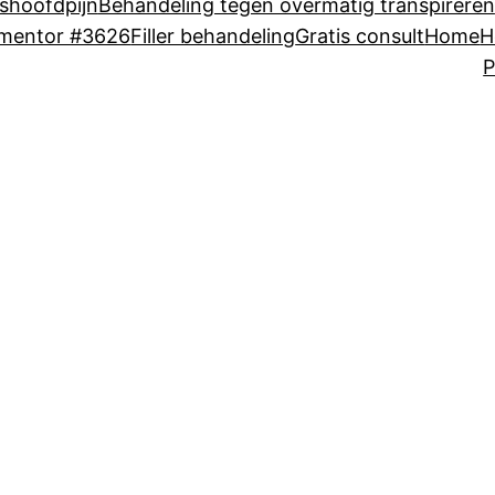
shoofdpijn
Behandeling tegen overmatig transpireren
ementor #3626
Filler behandeling
Gratis consult
Home
H
P