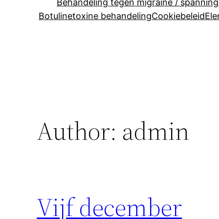
Behandeling tegen migraine / spanning
Botulinetoxine behandeling
Cookiebeleid
El
Author:
admin
Vijf december