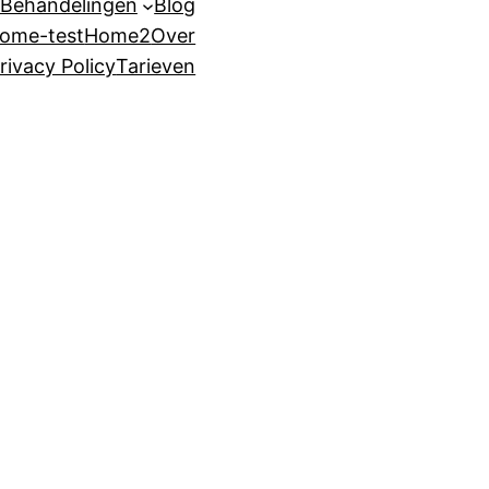
Behandelingen
Blog
ome-test
Home2
Over
rivacy Policy
Tarieven