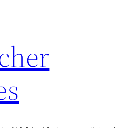
cher
es