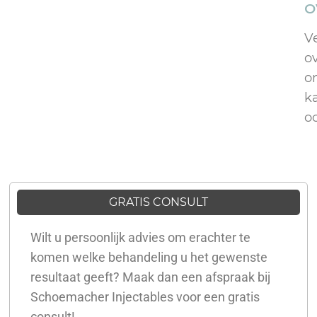
O
V
o
on
k
o
GRATIS CONSULT
Wilt u persoonlijk advies om erachter te
komen welke behandeling u het gewenste
resultaat geeft? Maak dan een afspraak bij
Schoemacher Injectables voor een gratis
consult!