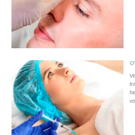
O
Ve
tr
he
vo