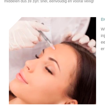
middelen dus ze zijn: snel, eenvoudig en vooral veilig!
B
We
in
ee
er