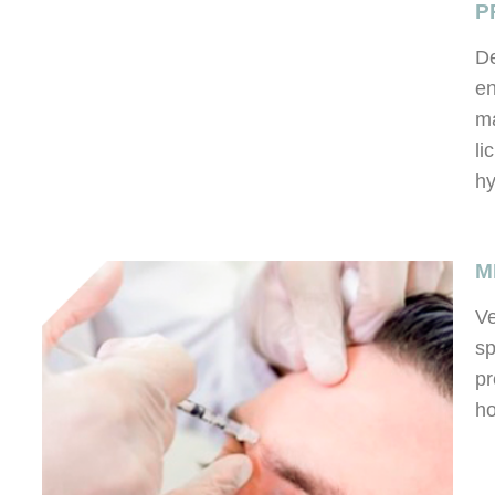
P
De
en
ma
li
h
M
Ve
sp
pr
ho