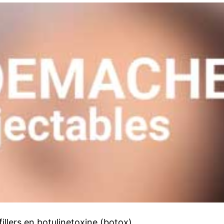
illers en botulinetoxine (botox).