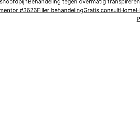
shoofdpijn
Behandeling tegen overmatig transpireren
ementor #3626
Filler behandeling
Gratis consult
Home
H
P