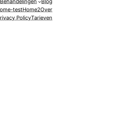
Behandelingen
Blog
ome-test
Home2
Over
rivacy Policy
Tarieven