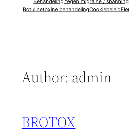
Behandeling tegen migraine / spanning
Botulinetoxine behandeling
Cookiebeleid
El
Author:
admin
BROTOX