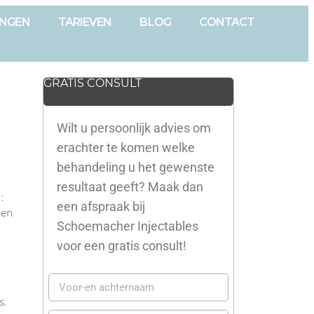
INGEN
TARIEVEN
BLOG
CONTACT
GRATIS CONSULT
Wilt u persoonlijk advies om
erachter te komen welke
behandeling u het gewenste
resultaat geeft? Maak dan
:
een afspraak bij
den
Schoemacher Injectables
voor een gratis consult!
s.