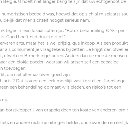
n Belgie. U hoeft niet langer bang te zijn dat uw echtgenoot de
n humoristisch bedoeld was, hoewel dat op zich al misplaatst zo
uidelijk dat men zichzelf hoogst serieus nam.
 tegen in een lokaal sufferdje : “Botox behandeling € 75,- per
 Goed hoeft niet duur te zijn !” .
rvaren arts, maar het is wel prijzig, qua inkoop. Als een produkt
r als consument je vraagtekens bij zetten. Je krijgt dan ofwel e
ukt, ofwel een B-merk ingespoten. Anders dan de meeste mensen
aar een blokje poeder, waaraan wij artsen zelf een bepaalde
en toevoegen.
, die niet allemaal even goed zijn.
 arts ? Dat is voor een leek moeilijk vast te stellen. Jarenlange
dereen een behandeling op maat wilt bieden, en risico’s tot een
 op.
 van borstklopperij, van grappig doen ten koste van anderen, om
eaflets en andere reclame uitingen helder, onomwonden en eerlijk