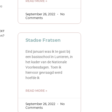
READ MORE »
we
September 26, 2022
No
Comments
EXT
en?
Stadse Fratsen
Eind januari was ik te gast bij
een basisschool in Lunteren, in
het kader van de Nationale
Voorleesdagen. Toen ik
hiervoor gevraagd werd
hoefde ik
READ MORE »
September 26, 2022
No
Comments