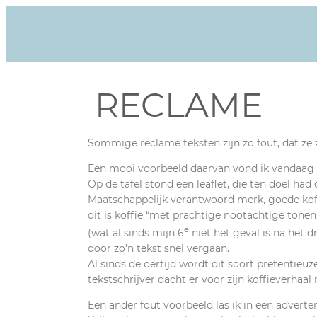
RECLAME
Sommige reclame teksten zijn zo fout, dat ze 
Een mooi voorbeeld daarvan vond ik vandaag i
Op de tafel stond een leaflet, die ten doel ha
Maatschappelijk verantwoord merk, goede koffi
dit is koffie “met prachtige nootachtige tonen
e
(wat al sinds mijn 6
niet het geval is na het 
door zo’n tekst snel vergaan.
Al sinds de oertijd wordt dit soort pretentie
tekstschrijver dacht er voor zijn koffieverhaa
Een ander fout voorbeeld las ik in een adverte