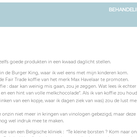
BEHANDEL
zelfs goede produkten in een kwaad daglicht stellen.
n de Burger King, waar ik wel eens met mijn kinderen kom.
d de Fair Trade koffie van het merk Max Havelaar te promoten.
e : daar kan weinig mis gaan, zou je zeggen. Wat lees ik echter 
 en een hint van volle melkchocolade”. Als ik van koffie zou hou
drinken van een kopje, waar ik dagen ziek van was) zou de lust me
uze onzin niet meer in kringen van vinologen gebezigd, maar deze
l nog wel indruk mee te maken.
ntie van een Belgische kliniek : “Te kleine borsten ? Kom naar on