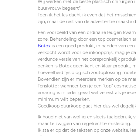
Wij werken met de beste plastisch chirurgen i
buurvrouw begeert”.
Toen ik het las dacht ik even dat het misschie
zijn, maar de rest van de advertentie maakte d
Een voorbeeld van een ordinaire leugen kwam ik
zone. Behandeling door een top cosmetisch arts.
Botox
is een goed produkt, in handen van een e
verkocht wordt voor de inkoopprijs, mag je daa
verdunde versie van het oorspronkelijk prod
denken is Botox geen kant en klaar produkt, m
hoeveelheid fysiologisch zoutoplossing moet
Bovendien zijn er meerdere merken op de markt
Tenslotte : wanneer ben je een “top” cosmetisch
ervaring is in ieder geval wel vereist als je ie
minimum wilt beperken.
Goedkoop duurkoop gaat hier dus wel degelijk
Ik houd niet van wollig en sleets taalgebruik,
maar te zwijgen van regelrechte misleiding.
Ik sta er op dat de teksten op onze website, l