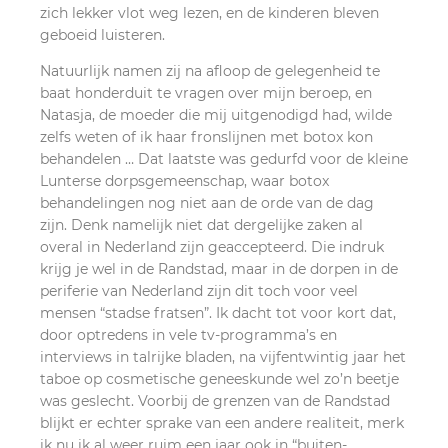
zich lekker vlot weg lezen, en de kinderen bleven
geboeid luisteren.
Natuurlijk namen zij na afloop de gelegenheid te
baat honderduit te vragen over mijn beroep, en
Natasja, de moeder die mij uitgenodigd had, wilde
zelfs weten of ik haar fronslijnen met botox kon
behandelen … Dat laatste was gedurfd voor de kleine
Lunterse dorpsgemeenschap, waar botox
behandelingen nog niet aan de orde van de dag
zijn. Denk namelijk niet dat dergelijke zaken al
overal in Nederland zijn geaccepteerd. Die indruk
krijg je wel in de Randstad, maar in de dorpen in de
periferie van Nederland zijn dit toch voor veel
mensen “stadse fratsen”. Ik dacht tot voor kort dat,
door optredens in vele tv-programma’s en
interviews in talrijke bladen, na vijfentwintig jaar het
taboe op cosmetische geneeskunde wel zo’n beetje
was geslecht. Voorbij de grenzen van de Randstad
blijkt er echter sprake van een andere realiteit, merk
ik nu ik al weer ruim een jaar ook in “buiten-