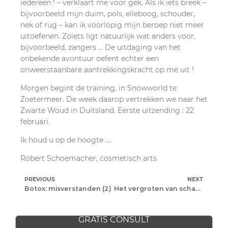
iedereen ! – verklaart me voor gek. Als ik iets breek –
bijvoorbeeld mijn duim, pols, elleboog, schouder,
nek of rug – kan ik voorlopig mijn beroep niet meer
uitoefenen. Zoiets ligt natuurlijk wat anders voor,
bijvoorbeeld, zangers … De uitdaging van het
onbekende avontuur oefent echter een
onweerstaanbare aantrekkingskracht op me uit !
Morgen begint de training, in Snowworld te
Zoetermeer. De week daarop vertrekken we naar het
Zwarte Woud in Duitsland. Eerste uitzending : 22
februari.
Ik houd u op de hoogte ….
Robert Schoemacher, cosmetisch arts
PREVIOUS
NEXT
Botox: misverstanden (2)
Het vergroten van schaamplippen
GRATIS CONSULT