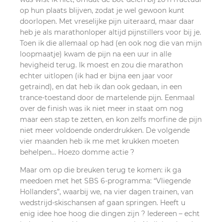
op hun plaats blijven, zodat je wel gewoon kunt
doorlopen. Met vreselijke pijn uiteraard, maar daar
heb je als marathonloper altijd pijnstillers voor bij je.
Toen ik die allemaal op had (en ook nog die van mijn
loopmaatje) kwam de pijn na een uur in alle
hevigheid terug. Ik moest en zou die marathon
echter uitlopen (ik had er bijna een jaar voor
getraind), en dat heb ik dan ook gedaan, in een
trance-toestand door de martelende pijn. Eenmaal
over de finish was ik niet meer in staat om nog
maar een stap te zetten, en kon zelfs morfine de pijn
niet meer voldoende onderdrukken. De volgende
vier maanden heb ik me met krukken moeten
behelpen… Hoezo domme actie ?
Maar om op die breuken terug te komen: ik ga
meedoen met het SBS 6-programma: “Vliegende
Hollanders”, waarbij we, na vier dagen trainen, van
wedstrijd-skischansen af gaan springen. Heeft u
enig idee hoe hoog die dingen zijn ? Iedereen – echt