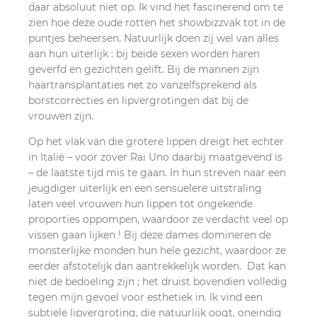
daar absoluut niet op. Ik vind het fascinerend om te
zien hoe deze oude rotten het showbizzvak tot in de
puntjes beheersen. Natuurlijk doen zij wel van alles
aan hun uiterlijk : bij beide sexen worden haren
geverfd en gezichten gelift. Bij de mannen zijn
haartransplantaties net zo vanzelfsprekend als
borstcorrecties en lipvergrotingen dat bij de
vrouwen zijn.
Op het vlak van die grotere lippen dreigt het echter
in Italië – voor zover Rai Uno daarbij maatgevend is
– de laatste tijd mis te gaan. In hun streven naar een
jeugdiger uiterlijk en een sensuelere uitstraling
laten veel vrouwen hun lippen tot ongekende
proporties oppompen, waardoor ze verdacht veel op
vissen gaan lijken ! Bij deze dames domineren de
monsterlijke monden hun hele gezicht, waardoor ze
eerder afstotelijk dan aantrekkelijk worden. Dat kan
niet de bedoeling zijn ; het druist bovendien volledig
tegen mijn gevoel voor esthetiek in. Ik vind een
subtiele lipvergroting, die natuurlijk oogt, oneindig