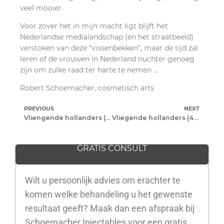
veel mooier.
Voor zover het in mijn macht ligt blijft het
Nederlandse medialandschap (en het straatbeeld)
verstoken van deze “vissenbekken”, maar de tijd zal
leren of de vrouwen in Nederland nuchter genoeg
zijn om zulke raad ter harte te nemen …
Robert Schoemacher, cosmetisch arts
PREVIOUS
NEXT
Vliengende hollanders (3): Peppi & Kokki
Vliegende hollanders (4): sport versus amusement
GRATIS CONSULT
Wilt u persoonlijk advies om erachter te
komen welke behandeling u het gewenste
resultaat geeft? Maak dan een afspraak bij
Schoemacher Injectables voor een gratis