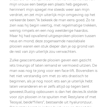
mijn vrouw een beetje een plaats heb gegeven,
herinnert mijn spiegel me steeds weer aan mijn
verdriet, en zet mijn uiterlijk mijn omgeving op het
verkeerde been.”Ik bekeek de man eens goed. Zo te
zien was hij begin veertig, met regelmatige trekken,
weinig rimpels en een nog weelderige haardos.
Maar hij had opvallend uitgesproken plooien tussen
neus en mond; deze zogenaamde nasolabiale
plooien waren een stuk dieper dan je op grond van
de rest van zijn uiterlijk zou verwachten.
Zulke geaccentueerde plooien geven een gezicht
iets treurigs of laten iemand er vermoeid uitzien. De
man was nog te jong voor een face-lift. Bovendien is
het niet verstandig om met zo iets drastisch te
beginnen, als je nog nooit iets aan je uiterlijk hebt
laten veranderen en er zelfs altijd op tegen bent
geweest.Rustig opbouwen is dan het devies.Ik stelde
voor zijn plooien in te spuiten met Restylane of met
Teosyal, beide“fillers”, bestaande uit hyaluronzuur.