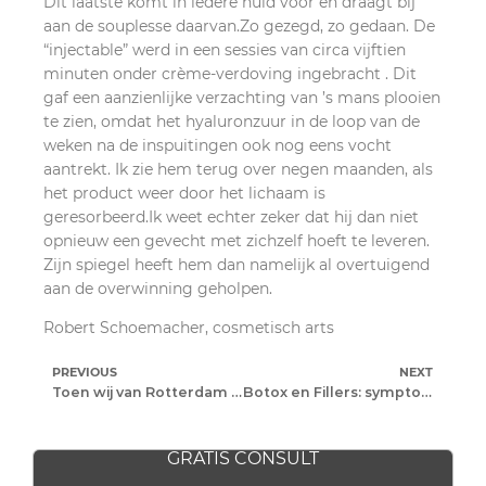
Dit laatste komt in iedere huid voor en draagt bij
aan de souplesse daarvan.Zo gezegd, zo gedaan. De
“injectable” werd in een sessies van circa vijftien
minuten onder crème-verdoving ingebracht . Dit
gaf een aanzienlijke verzachting van ’s mans plooien
te zien, omdat het hyaluronzuur in de loop van de
weken na de inspuitingen ook nog eens vocht
aantrekt. Ik zie hem terug over negen maanden, als
het product weer door het lichaam is
geresorbeerd.Ik weet echter zeker dat hij dan niet
opnieuw een gevecht met zichzelf hoeft te leveren.
Zijn spiegel heeft hem dan namelijk al overtuigend
aan de overwinning geholpen.
Robert Schoemacher, cosmetisch arts
PREVIOUS
NEXT
Toen wij van Rotterdam vertrokken …
Botox en Fillers: symptoombestrijders
GRATIS CONSULT