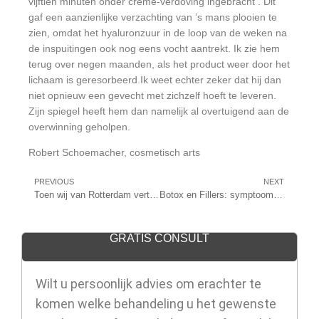
vijftien minuten onder crème-verdoving ingebracht . Dit
gaf een aanzienlijke verzachting van ’s mans plooien te
zien, omdat het hyaluronzuur in de loop van de weken na
de inspuitingen ook nog eens vocht aantrekt. Ik zie hem
terug over negen maanden, als het product weer door het
lichaam is geresorbeerd.Ik weet echter zeker dat hij dan
niet opnieuw een gevecht met zichzelf hoeft te leveren.
Zijn spiegel heeft hem dan namelijk al overtuigend aan de
overwinning geholpen.
Robert Schoemacher, cosmetisch arts
PREVIOUS
NEXT
Toen wij van Rotterdam vertrokken …
Botox en Fillers: symptoombestrijders
GRATIS CONSULT
Wilt u persoonlijk advies om erachter te
komen welke behandeling u het gewenste