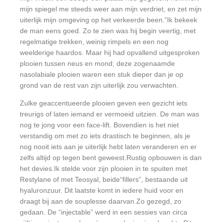
mijn spiegel me steeds weer aan mijn verdriet, en zet mijn
uiterlijk mijn omgeving op het verkeerde been.”Ik bekeek
de man eens goed. Zo te zien was hij begin veertig, met
regelmatige trekken, weinig rimpels en een nog
weelderige haardos. Maar hij had opvallend uitgesproken
plooien tussen neus en mond; deze zogenaamde
nasolabiale plooien waren een stuk dieper dan je op
grond van de rest van zijn uiterlijk zou verwachten.
Zulke geaccentueerde plooien geven een gezicht iets
treurigs of laten iemand er vermoeid uitzien. De man was
nog te jong voor een face-lift. Bovendien is het niet
verstandig om met zo iets drastisch te beginnen, als je
nog nooit iets aan je uiterlijk hebt laten veranderen en er
zelfs altijd op tegen bent geweest.Rustig opbouwen is dan
het devies.Ik stelde voor zijn plooien in te spuiten met
Restylane of met Teosyal, beide“fillers”, bestaande uit
hyaluronzuur. Dit laatste komt in iedere huid voor en
draagt bij aan de souplesse daarvan.Zo gezegd, zo
gedaan. De “injectable” werd in een sessies van circa