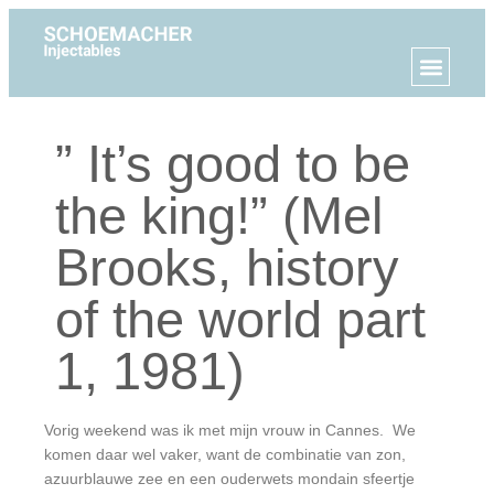
” It’s good to be
the king!” (Mel
Brooks, history
of the world part
1, 1981)
Vorig weekend was ik met mijn vrouw in Cannes. We
komen daar wel vaker, want de combinatie van zon,
azuurblauwe zee en een ouderwets mondain sfeertje