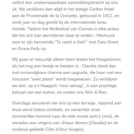
oefent een onweerstaanbare aantrekkingskracht op ons
uit. We verblijven dan altijd in het statige Carlton Hotel
aan de Promenade de la Croisette, gebouwd in 1912, en
sinds jaar en dag gewild bij de internationale beau
monde. Tijdens het filmfestival van Cannes is elke acteur
die het zich kan permitteren daar te vinden ; Hitchcock
nam er zijn beroemde “To catch a thief “ met Cary Grant
en Grace Kelly op.
Wij gaan er natuurlijk alleen heen buiten het hoogseizoen,
als het nog een beetje te betalen is ; Claudia ritselt dan
met onnavolgbare charme een upgrade, die haar met een
minzaam “avec plaisir” wordt toegewezen. Zo verblijven
we dan, op z’n Haagsch “voor wènag”, in een prachtige
balzaal van een kamer, en voelen ons Wim & Max.
Overdags amuseren we ons op een terrasje, nippend aan
onze verse kokos cocktails, en vanachter onze
zonnebrillen loerend naar de vele mooie auto’s (moi), de
sieraden aan vingers van chique dames (Claudia) en de
modieus geklede Côte d’Azur burgerij.