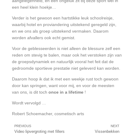
aangelegenheid, en een ongeluk zit bij deze sport wel in
een heel klein hoekje…
Verder is het gewoon een hartstikke leuk schoolreisje,
waarbij hotel en proviandering uitstekend geregeld zijn,
en we ons als groep uitstekend vermaken. Daarom
worden afvallers ook echt gemist.
Voor de geblesseerden is niet alleen de blessure zelf een
reden om stevig te balen, maar ook het verstoken zijn van
de groepsdynamiek en natuurlijk vooral het feit dat de
gedroomde sportieve prestatie niet geleverd kan worden.
Daarom hoop ik dat ik met een weekje rust toch gewoon
door kan springen, want voor mij, en voor de meesten
van ons, is dit toch
once in a lifetime
!
Wordt vervolgd …
Robert Schoemacher, cosmetisch arts
PREVIOUS
NEXT
Video lipvergroting met fillers
Vissenbekken