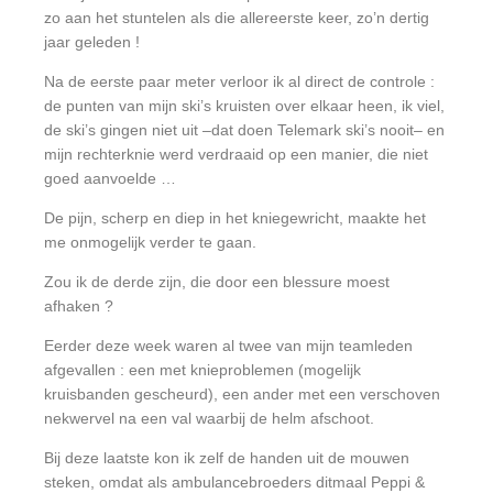
zo aan het stuntelen als die allereerste keer, zo’n dertig
jaar geleden !
Na de eerste paar meter verloor ik al direct de controle :
de punten van mijn ski’s kruisten over elkaar heen, ik viel,
de ski’s gingen niet uit –dat doen Telemark ski’s nooit– en
mijn rechterknie werd verdraaid op een manier, die niet
goed aanvoelde …
De pijn, scherp en diep in het kniegewricht, maakte het
me onmogelijk verder te gaan.
Zou ik de derde zijn, die door een blessure moest
afhaken ?
Eerder deze week waren al twee van mijn teamleden
afgevallen : een met knieproblemen (mogelijk
kruisbanden gescheurd), een ander met een verschoven
nekwervel na een val waarbij de helm afschoot.
Bij deze laatste kon ik zelf de handen uit de mouwen
steken, omdat als ambulancebroeders ditmaal Peppi &