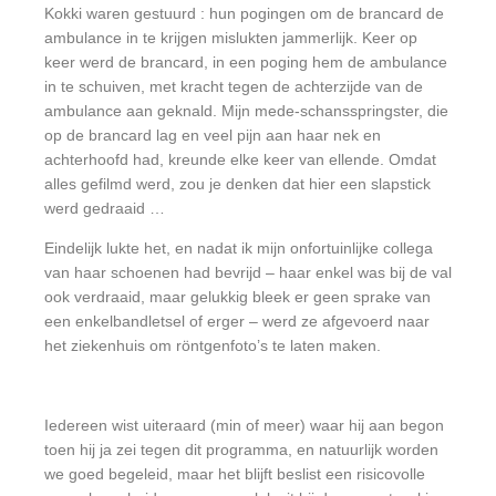
Kokki waren gestuurd : hun pogingen om de brancard de
ambulance in te krijgen mislukten jammerlijk. Keer op
keer werd de brancard, in een poging hem de ambulance
in te schuiven, met kracht tegen de achterzijde van de
ambulance aan geknald. Mijn mede-schansspringster, die
op de brancard lag en veel pijn aan haar nek en
achterhoofd had, kreunde elke keer van ellende. Omdat
alles gefilmd werd, zou je denken dat hier een slapstick
werd gedraaid …
Eindelijk lukte het, en nadat ik mijn onfortuinlijke collega
van haar schoenen had bevrijd – haar enkel was bij de val
ook verdraaid, maar gelukkig bleek er geen sprake van
een enkelbandletsel of erger – werd ze afgevoerd naar
het ziekenhuis om röntgenfoto’s te laten maken.
Iedereen wist uiteraard (min of meer) waar hij aan begon
toen hij ja zei tegen dit programma, en natuurlijk worden
we goed begeleid, maar het blijft beslist een risicovolle