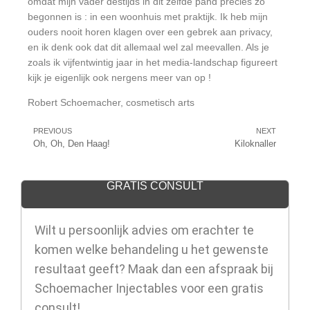
omdat mijn vader destijds in dit zelfde pand precies zo
begonnen is : in een woonhuis met praktijk. Ik heb mijn
ouders nooit horen klagen over een gebrek aan privacy,
en ik denk ook dat dit allemaal wel zal meevallen. Als je
zoals ik vijfentwintig jaar in het media-landschap figureert
kijk je eigenlijk ook nergens meer van op !
Robert Schoemacher, cosmetisch arts
PREVIOUS
NEXT
Oh, Oh, Den Haag!
Kiloknaller
GRATIS CONSULT
Wilt u persoonlijk advies om erachter te
komen welke behandeling u het gewenste
resultaat geeft? Maak dan een afspraak bij
Schoemacher Injectables voor een gratis
consult!