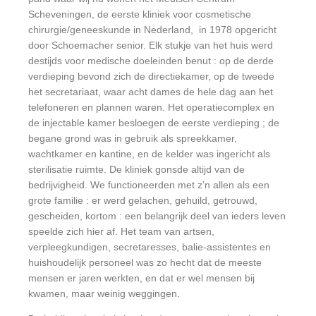
Scheveningen, de eerste kliniek voor cosmetische
chirurgie/geneeskunde in Nederland, in 1978 opgericht
door Schoemacher senior. Elk stukje van het huis werd
destijds voor medische doeleinden benut : op de derde
verdieping bevond zich de directiekamer, op de tweede
het secretariaat, waar acht dames de hele dag aan het
telefoneren en plannen waren. Het operatiecomplex en
de injectable kamer besloegen de eerste verdieping ; de
begane grond was in gebruik als spreekkamer,
wachtkamer en kantine, en de kelder was ingericht als
sterilisatie ruimte. De kliniek gonsde altijd van de
bedrijvigheid. We functioneerden met z’n allen als een
grote familie : er werd gelachen, gehuild, getrouwd,
gescheiden, kortom : een belangrijk deel van ieders leven
speelde zich hier af. Het team van artsen,
verpleegkundigen, secretaresses, balie-assistentes en
huishoudelijk personeel was zo hecht dat de meeste
mensen er jaren werkten, en dat er wel mensen bij
kwamen, maar weinig weggingen.