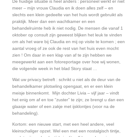
De huidige situatie is heel anders : personeel werkt er niet
meer – mijn vrouw Claudia en ik doen alles zelf – en
slechts een klein gedeelte van het huis wordt gebruikt als
praktijk. Meer dan een wachtkamer en een
behandelruimte heb ik niet nodig. De mensen die vanaf 1
oktober op consult zijn geweest blijken het leuk te vinden
om als het ware bij Claudia en mij op visite te komen ; een
aantal vroeg of ze ook de rest van het huis even mocht
zien ! Om daar in een klap van af te zijn hebben we
meegewerkt aan een fotoreportage over hoe wij wonen,
die volgende week in het blad Story staat …
Wat uw privacy betreft : schrikt u niet als de deur van de
behandelkamer plotseling opengaat, en er een klein
meisje binnenkomt. Mijn dochter Livia – vijf jaar – vindt
het enig om af en toe “zuster” te zijn; ze brengt u dan een
glaasje water of een zakje met ijsklontjes (voor na de
behandeling).
Kortom: een nieuwe start, met een heel andere, veel
kleinschaliger opzet. Wel een met een nostalgisch tintje,